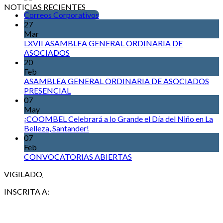
NOTICIAS RECIENTES
Correos Corporativos
27
Mar
LXVII ASAMBLEA GENERAL ORDINARIA DE
ASOCIADOS
20
Feb
ASAMBLEA GENERAL ORDINARIA DE ASOCIADOS
PRESENCIAL
07
May
¡COOMBEL Celebrará a lo Grande el Día del Niño en La
Belleza, Santander!
07
Feb
CONVOCATORIAS ABIERTAS
VIGILADO
INSCRITA A: