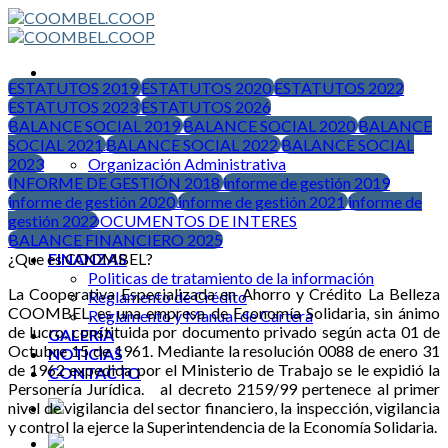
Skip
to
content
ESTATUTOS 2019
ESTATUTOS 2020
ESTATUTOS 2022
ESTATUTOS 2023
INICIO
ESTATUTOS 2026
BALANCE SOCIAL 2019
ENTIDAD
BALANCE SOCIAL 2020
BALANCE
SOCIAL 2021
Quienes Somos
BALANCE SOCIAL 2022
BALANCE SOCIAL
2023
Organización Administrativa
INFORME DE GESTIÓN 2018
Cooperativismo
informe de gestión 2019
informe de gestión 2020
Correo institucional
informe de gestión 2021
informe de
gestión 2022
DOCUMENTOS DE INTERES
BALANCE FINANCIERO 2025
SERVICIOS
¿Que es COOMBEL?
FINANZAS
Politicas de tratamiento de la información
La Cooperativa Especializada en Ahorro y Crédito La Belleza
Reglamento de Crédito
COOMBEL, es una empresa de Economía Solidaria, sin ánimo
Reglamento y Manual de Cartera
de lucro, constituida por documento privado según acta 01 de
GALERÍA
Octubre 15 de 1961. Mediante la resolución 0088 de enero 31
NOTICIAS
de 1962 expedida por el Ministerio de Trabajo se le expidió la
CONTACTO
Personería Jurídica. al decreto 2159/99 pertenece al primer
nivel de vigilancia del sector financiero, la inspección, vigilancia
y control la ejerce la Superintendencia de la Economía Solidaria.