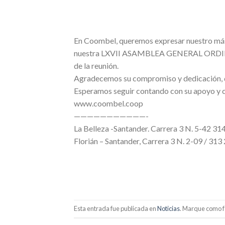
En Coombel, queremos expresar nuestro más
nuestra LXVII ASAMBLEA GENERAL ORDINAR
de la reunión.
Agradecemos su compromiso y dedicación, que
Esperamos seguir contando con su apoyo y co
www.coombel.coop
———————————-
La Belleza -Santander. Carrera 3 N. 5-42 3
Florián – Santander, Carrera 3 N. 2-09 / 31
Esta entrada fue publicada en
Noticias
. Marque como f