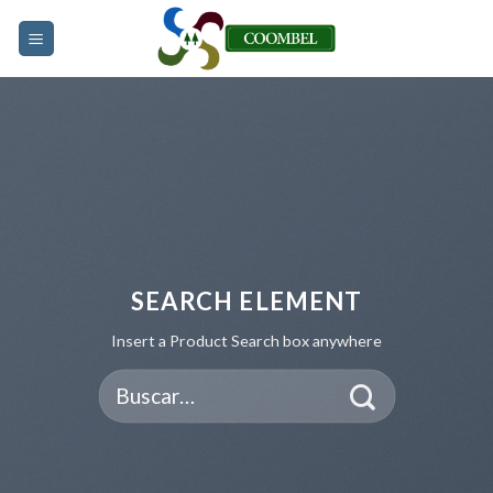
Skip
to
content
SEARCH ELEMENT
Insert a Product Search box anywhere