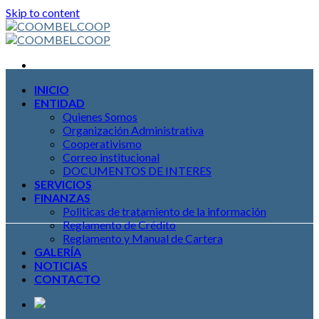
Skip to content
INICIO
ENTIDAD
Quienes Somos
Organización Administrativa
Cooperativismo
Correo institucional
DOCUMENTOS DE INTERES
SERVICIOS
FINANZAS
Politicas de tratamiento de la información
Reglamento de Crédito
Reglamento y Manual de Cartera
GALERÍA
NOTICIAS
CONTACTO