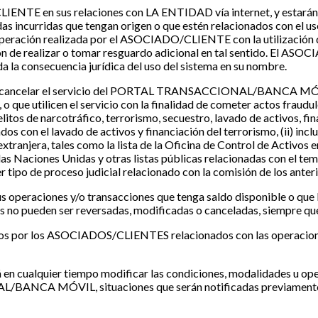
CLIENTE en sus relaciones con LA ENTIDAD vía internet, y estarán 
curridas que tengan origen o que estén relacionados con el uso no
er operación realizada por el ASOCIADO/CLIENTE con la utilización 
ón de realizar o tomar resguardo adicional en tal sentido. El A
a consecuencia jurídica del uso del sistema en su nombre.
er y/o cancelar el servicio del PORTAL TRANSACCIONAL/BANCA 
 que utilicen el servicio con la finalidad de cometer actos fraudulen
itos de narcotráfico, terrorismo, secuestro, lavado de activos, fi
os con el lavado de activos y financiación del terrorismo, (ii) inclu
xtranjera, tales como la lista de la Oficina de Control de Activos 
s Naciones Unidas y otras listas públicas relacionadas con el tema 
ipo de proceso judicial relacionado con la comisión de los anterio
 operaciones y/o transacciones que tenga saldo disponible o que 
das no pueden ser reversadas, modificadas o canceladas, siempre q
os por los ASOCIADOS/CLIENTES relacionados con las operaciones 
ualquier tiempo modificar las condiciones, modalidades u operac
/BANCA MÓVIL, situaciones que serán notificadas previamente