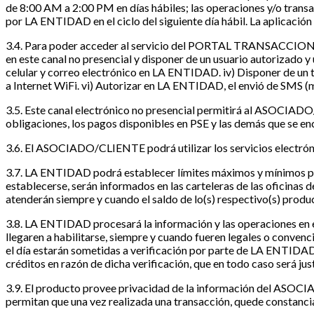
de 8:00 AM a 2:00 PM en días hábiles; las operaciones y/o transa
por LA ENTIDAD en el ciclo del siguiente día hábil. La aplicación 
3.4. Para poder acceder al servicio del PORTAL TRANSACCION
en este canal no presencial y disponer de un usuario autorizad
celular y correo electrónico en LA ENTIDAD. iv) Disponer de un t
a Internet WiFi. vi) Autorizar en LA ENTIDAD, el envió de SMS (m
3.5. Este canal electrónico no presencial permitirá al ASOCIADO/
obligaciones, los pagos disponibles en PSE y las demás que s
3.6. El ASOCIADO/CLIENTE podrá utilizar los servicios electrón
3.7. LA ENTIDAD podrá establecer límites máximos y mínimos 
establecerse, serán informados en las carteleras de las oficin
atenderán siempre y cuando el saldo de lo(s) respectivo(s) produc
3.8. LA ENTIDAD procesará la información y las operaciones en
llegaren a habilitarse, siempre y cuando fueren legales o convenc
el día estarán sometidas a verificación por parte de LA ENTIDA
créditos en razón de dicha verificación, que en todo caso será jus
3.9. El producto provee privacidad de la información del ASOCI
permitan que una vez realizada una transacción, quede constancia