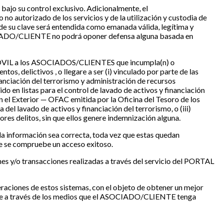
bajo su control exclusivo. Adicionalmente, el
 autorizado de los servicios y de la utilización y custodia de
de su clave será entendida como emanada válida, legítima y
SOCIADO/CLIENTE no podrá oponer defensa alguna basada en
MÓVIL a los ASOCIADOS/CLIENTES que incumpla(n) o
tos, delictivos , o llegare a ser (i) vinculado por parte de las
nanciación del terrorismo y administración de recursos
ido en listas para el control de lavado de activos y financiación
en el Exterior — OFAC emitida por la Oficina del Tesoro de los
del lavado de activos y financiación del terrorismo, o (iii)
res delitos, sin que ellos genere indemnización alguna.
la información sea correcta, toda vez que estas quedan
ue se compruebe un acceso exitoso.
y/o transacciones realizadas a través del servicio del PORTAL
iones de estos sistemas, con el objeto de obtener un mejor
 a través de los medios que el ASOCIADO/CLIENTE tenga