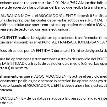
cciones que se realicen entre las 2:01 PM a 7:59 AM en días hábile
será de acuerdo a las políticas del Banco que recibe la transferenc
AL/BANCA MÓVIL, el ASOCIADO/CLIENTE deberá: i) Ser titular p
o y una clave principal, las cuales deben estar activos en el P
eléfono celular que opere con sistema operativo Android o IOS. v)
ensajes de texto) y/o correos electrónicos.
CLIENTE realizar las siguientes operaciones: transferencias (Intr
e encuentren disponibles en el PORTAL TRANSACCIONAL/BANCA MÓV
icos ofrecidos por LA ENTIDAD durante el término de vigencia de 
para las operaciones y transacciones a través del servicio d
as de LA ENTIDAD o a través de cualquier otro medio idóneo. Las
tos(s) lo permita.
 el momento en que el ASOCIADO/CLIENTE active el servicio median
ionalmente posibles, no obstante lo anterior, las operaciones y/o 
D, autorizando el ASOCIADO/CLIENTE desde ahora los ajustes, débit
tificada.
ADO/CLIENTE y de los datos relativos a la transaccionalidad e in
 de ello.