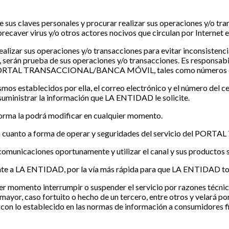
 sus claves personales y procurar realizar sus operaciones y/o
recaver virus y/o otros actores nocivos que circulan por Interne
izar sus operaciones y/o transacciones para evitar inconsistencia
les, serán prueba de sus operaciones y/o transacciones. Es respon
el PORTAL TRANSACCIONAL/BANCA MÓVIL, tales como números de cue
mos establecidos por ella, el correo electrónico y el número del c
y suministrar la información que LA ENTIDAD le solicite.
 forma la podrá modificar en cualquier momento.
 en cuanto a forma de operar y seguridades del servicio del
s comunicaciones oportunamente y utilizar el canal y sus productos s
amente a LA ENTIDAD, por la vía más rápida para que LA ENTIDAD t
mento interrumpir o suspender el servicio por razones técnicas
a mayor, caso fortuito o hecho de un tercero, entre otros y velará p
 lo establecido en las normas de información a consumidores fi