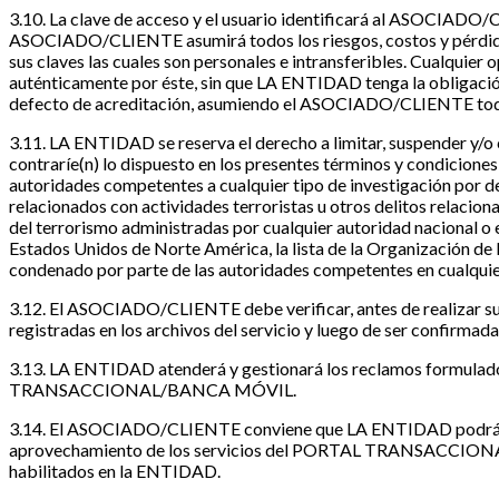
3.10. La clave de acceso y el usuario identificará al ASOCIADO/
ASOCIADO/CLIENTE asumirá todos los riesgos, costos y pérdidas in
sus claves las cuales son personales e intransferibles. Cualqui
auténticamente por éste, sin que LA ENTIDAD tenga la obligaci
defecto de acreditación, asumiendo el ASOCIADO/CLIENTE toda l
3.11. LA ENTIDAD se reserva el derecho a limitar, suspend
contraríe(n) lo dispuesto en los presentes términos y condiciones, o
autoridades competentes a cualquier tipo de investigación por del
relacionados con actividades terroristas u otros delitos relacionad
del terrorismo administradas por cualquier autoridad nacional o e
Estados Unidos de Norte América, la lista de la Organización de la
condenado por parte de las autoridades competentes en cualquier t
3.12. El ASOCIADO/CLIENTE debe verificar, antes de realizar sus
registradas en los archivos del servicio y luego de ser confirma
3.13. LA ENTIDAD atenderá y gestionará los reclamos formulad
TRANSACCIONAL/BANCA MÓVIL.
3.14. El ASOCIADO/CLIENTE conviene que LA ENTIDAD podrá en c
aprovechamiento de los servicios del PORTAL TRANSACCIONAL
habilitados en la ENTIDAD.