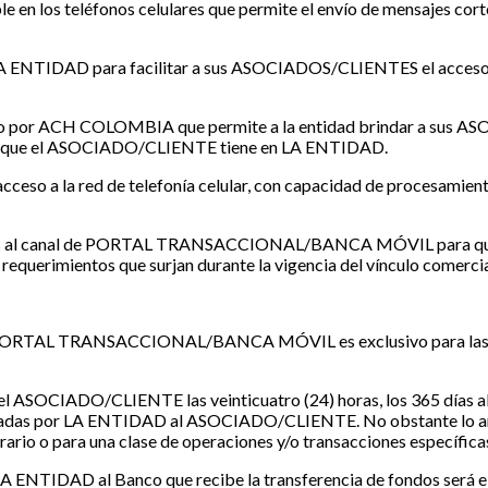
e en los teléfonos celulares que permite el envío de mensajes co
r LA ENTIDAD para facilitar a sus ASOCIADOS/CLIENTES el acceso 
llado por ACH COLOMBIA que permite a la entidad brindar a sus A
uctos que el ASOCIADO/CLIENTE tiene en LA ENTIDAD.
acceso a la red de telefonía celular, con capacidad de procesamien
licables al canal de PORTAL TRANSACCIONAL/BANCA MÓVIL para
equerimientos que surjan durante la vigencia del vínculo comercial 
del PORTAL TRANSACCIONAL/BANCA MÓVIL es exclusivo para las pe
l ASOCIADO/CLIENTE las veinticuatro (24) horas, los 365 días al añ
ormadas por LA ENTIDAD al ASOCIADO/CLIENTE. No obstante lo ant
ario o para una clase de operaciones y/o transacciones específica
e LA ENTIDAD al Banco que recibe la transferencia de fondos será e