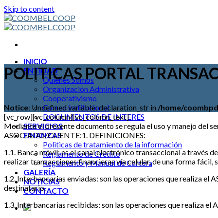
Skip to content
INICIO
POLITICAS PORTAL TRANSA
ENTIDAD
Quienes Somos
Organización Administrativa
Cooperativismo
Notice
: Undefined variable: declaration_str in
/home/coombpdm/
Correo institucional
[vc_row][vc_column][vc_column_text]
DOCUMENTOS DE INTERES
Mediante el presente documento se regula el uso y manejo d
SERVICIOS
ASOCIADO/CLIENTE:1. DEFINICIONES:
FINANZAS
Politicas de tratamiento de la información
1.1. Banca móvil: es el canal electrónico transaccional a 
Reglamento de Crédito
realizar transacciones financieras vía celular, de una forma fácil,
Reglamento y Manual de Cartera
GALERÍA
1.2. Interbancarias enviadas: son las operaciones que realiza
NOTICIAS
destinatario.
CONTACTO
1.3. Interbancarias recibidas: son las operaciones que realiz