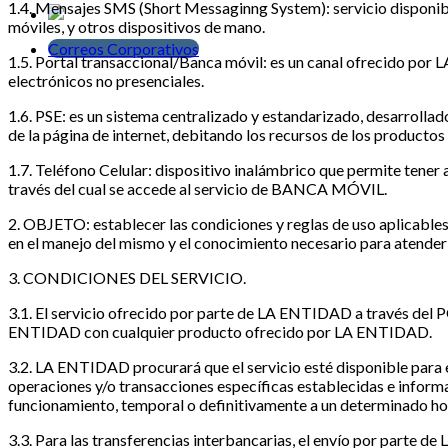
1.4. Mensajes SMS (Short Messaginng System): servicio disponibl
móviles, y otros dispositivos de mano.
Correos Corporativos
1.5. Portal transaccional/Banca móvil: es un canal ofrecido po
electrónicos no presenciales.
1.6. PSE: es un sistema centralizado y estandarizado, desarro
de la página de internet, debitando los recursos de los prod
1.7. Teléfono Celular: dispositivo inalámbrico que permite tener 
través del cual se accede al servicio de BANCA MÓVIL.
2. OBJETO: establecer las condiciones y reglas de uso ap
en el manejo del mismo y el conocimiento necesario para atender r
3. CONDICIONES DEL SERVICIO.
3.1. El servicio ofrecido por parte de LA ENTIDAD a través 
ENTIDAD con cualquier producto ofrecido por LA ENTIDAD.
3.2. LA ENTIDAD procurará que el servicio esté disponible para e
operaciones y/o transacciones específicas establecidas e inf
funcionamiento, temporal o definitivamente a un determinado hor
3.3. Para las transferencias interbancarias, el envío por parte d