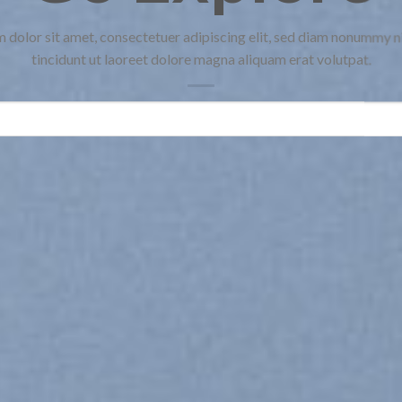
 dolor sit amet, consectetuer adipiscing elit, sed diam nonummy 
tincidunt ut laoreet dolore magna aliquam erat volutpat.